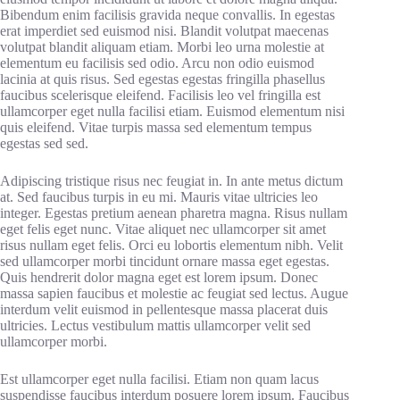
Bibendum enim facilisis gravida neque convallis. In egestas
erat imperdiet sed euismod nisi. Blandit volutpat maecenas
volutpat blandit aliquam etiam. Morbi leo urna molestie at
elementum eu facilisis sed odio. Arcu non odio euismod
lacinia at quis risus. Sed egestas egestas fringilla phasellus
faucibus scelerisque eleifend. Facilisis leo vel fringilla est
ullamcorper eget nulla facilisi etiam. Euismod elementum nisi
quis eleifend. Vitae turpis massa sed elementum tempus
egestas sed sed.
Adipiscing tristique risus nec feugiat in. In ante metus dictum
at. Sed faucibus turpis in eu mi. Mauris vitae ultricies leo
integer. Egestas pretium aenean pharetra magna. Risus nullam
eget felis eget nunc. Vitae aliquet nec ullamcorper sit amet
risus nullam eget felis. Orci eu lobortis elementum nibh. Velit
sed ullamcorper morbi tincidunt ornare massa eget egestas.
Quis hendrerit dolor magna eget est lorem ipsum. Donec
massa sapien faucibus et molestie ac feugiat sed lectus. Augue
interdum velit euismod in pellentesque massa placerat duis
ultricies. Lectus vestibulum mattis ullamcorper velit sed
ullamcorper morbi.
Est ullamcorper eget nulla facilisi. Etiam non quam lacus
suspendisse faucibus interdum posuere lorem ipsum. Faucibus