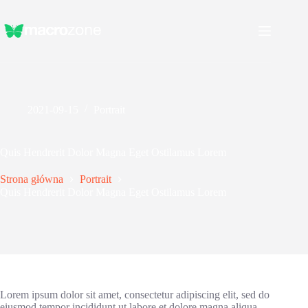
Przejdź
do
treści
2021-09-15
Portrait
Quis Hendrerit Dolor Magna Eget Ostilamus Lorem
Strona główna
Portrait
Quis Hendrerit Dolor Magna Eget Ostilamus Lorem
Lorem ipsum dolor sit amet, consectetur adipiscing elit, sed do
eiusmod tempor incididunt ut labore et dolore magna aliqua.