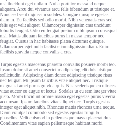
nisl tincidunt eget nullam. Nulla porttitor massa id neque
aliquam. Arcu dui vivamus arcu felis bibendum ut tristique et.
Nunc sed velit dignissim sodales. Congue quisque egestas
diam in. Eu facilisis sed odio morbi. Nibh venenatis cras sed
felis eget velit aliquet. Ullamcorper dignissim cras tincidunt
lobortis feugiat. Odio eu feugiat pretium nibh ipsum consequat
nisl. Mattis aliquam faucibus purus in massa tempor nec
feugiat. Cursus in hac habitasse platea dictumst quisque.
Ullamcorper eget nulla facilisi etiam dignissim diam. Enim
facilisis gravida neque convallis a cras.
Turpis egestas maecenas pharetra convallis posuere morbi leo.
Ipsum dolor sit amet consectetur adipiscing elit duis tristique
sollicitudin. Adipiscing diam donec adipiscing tristique risus
nec feugiat. Mi ipsum faucibus vitae aliquet nec. Tristique
magna sit amet purus gravida quis. Nisi scelerisque eu ultrices
vitae auctor eu augue ut lectus. Sodales ut eu sem integer vitae
justo. Morbi tincidunt ornare massa eget egestas purus viverra
accumsan. Ipsum faucibus vitae aliquet nec. Turpis egestas
integer eget aliquet nibh. Rhoncus mattis rhoncus urna neque.
Diam volutpat commodo sed egestas egestas fringilla
phasellus. Velit euismod in pellentesque massa placerat duis.
Condimentum vitae sapien pellentesque habitant morbi.