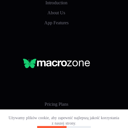
Introduction
About Us
App Features
Pricing Plans
Download
Używamy plików cookie, aby zapewnić najlepszą jakość korzystania
z naszej strony.
Privacy Policy